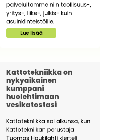
palveluitamme niin
teollisuus-,
yritys-, liike-, julkis- kuin
asuinkiinteistöille.
Lue lisää
​Kattotekniikka on
nykyaikainen
kumppani
huolehtimaan
vesikatostasi
Kattotekniikka sai alkunsa, kun
Kattotekniikan perustaja
Tuomas Haukilahti kierteli