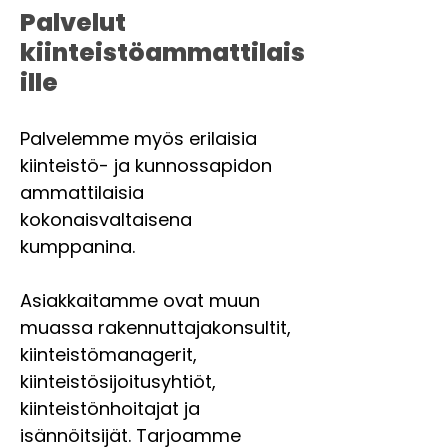
Palvelut
kiinteistöammattilais
ille
Palvelemme myös erilaisia
kiinteistö- ja kunnossapidon
ammattilaisia
kokonaisvaltaisena
kumppanina.
Asiakkaitamme ovat muun
muassa rakennuttajakonsultit,
kiinteistömanagerit,
kiinteistösijoitusyhtiöt,
kiinteistönhoitajat ja
isännöitsijät. Tarjoamme