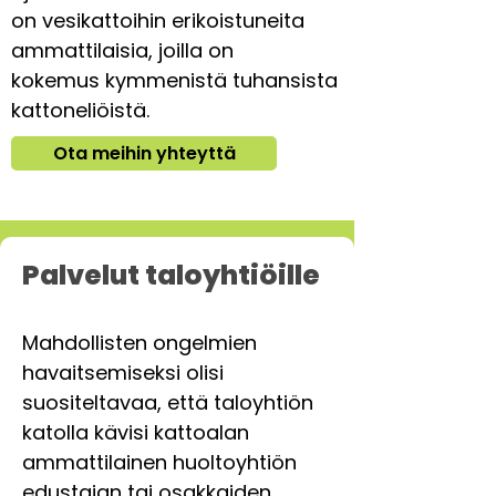
on vesikattoihin erikoistuneita
ammattilaisia, joilla on
kokemus kymmenistä tuhansista
kattoneliöistä.
Ota meihin yhteyttä
Palvelut taloyhtiöille
Mahdollisten ongelmien
havaitsemiseksi olisi
suositeltavaa, että taloyhtiön
katolla kävisi
kattoalan
ammattilainen huoltoyhtiön
edustajan tai osakkaiden