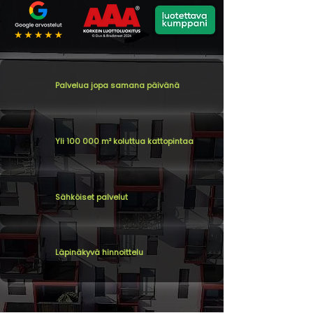
Palvelua jopa samana päivänä
Yli 100 000 m² koluttua kattopintaa
Sähköiset palvelut
Läpinäkyvä hinnoittelu