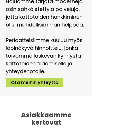
Haluamme tarjota moderneja,
osin sähköistettyjä palveluja,
jotta kattotöiden hankkiminen
olisi mahdollisimman helppoa.
Periaatteisiimme kuuluu myös
läpinäkyvä hinnoittelu, jonka
toivomme laskevan kynnystä
kattotöiden tilaamiselle ja
yhteydenotolle.
Ota meihin yhteyttä
Asiakkaamme
kertovat