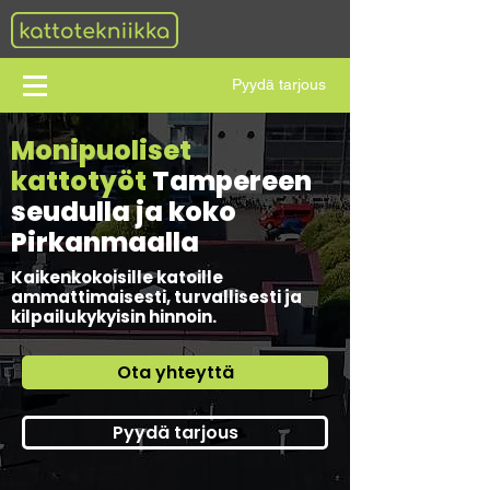
Pyydä tarjous
Monipuoliset
kattotyöt
Tampereen
seudulla ja koko
Pirkanmaalla
Kaikenkokoisille katoille
ammattimaisesti, turvallisesti ja
kilpailukykyisin hinnoin.
Ota yhteyttä
Pyydä tarjous