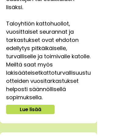
lisäksi.
Taloyhtiön kattohuollot,
vuosittaiset seurannat ja
tarkastukset ovat ehdoton
edellytys
pitkäikäiselle,
turvalliselle ja toimivalle katolle.
Meiltä saat myös
lakisääteisetkattoturvallisuustu
otteiden vuositarkastukset
helposti säännöllisellä
sopimuksella.
Lue lisää