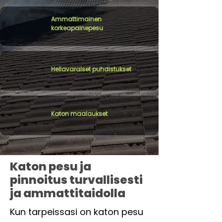
Ammattimainen
korkeapainepesu
Hellavaraiset puhdistukset
Katon maalaukset
Katon pesu ja
pinnoitus turvallisesti
ja ammattitaidolla
Kun tarpeissasi on katon pesu