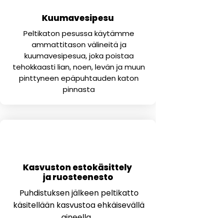
Kuumavesipesu
Peltikaton pesussa käytämme
ammattitason välineitä ja
kuumavesipesua, joka poistaa
tehokkaasti lian, noen, levän ja muun
pinttyneen epäpuhtauden katon
pinnasta
2
Kasvuston estokäsittely
ja ruosteenesto
Puhdistuksen jälkeen peltikatto
käsitellään kasvustoa ehkäisevällä
aineella.