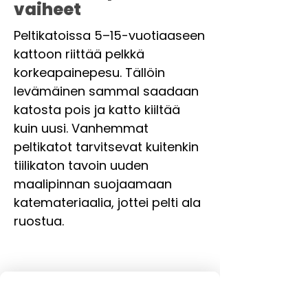
vaiheet
Peltikatoissa 5–15-vuotiaaseen
kattoon riittää pelkkä
korkeapainepesu. Tällöin
levämäinen sammal saadaan
katosta pois ja katto kiiltää
kuin uusi. Vanhemmat
peltikatot tarvitsevat kuitenkin
tiilikaton tavoin uuden
maalipinnan suojaamaan
katemateriaalia, jottei pelti ala
ruostua.
1