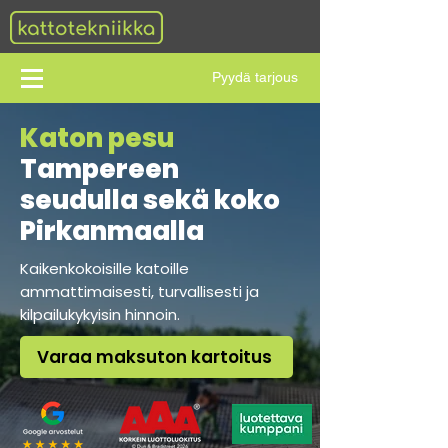
Pyydä tarjous
Katon pesu
Tampereen
seudulla sekä koko
Pirkanmaalla
Kaikenkokoisille katoille
ammattimaisesti, turvallisesti ja
kilpailukykyisin hinnoin.
Varaa maksuton kartoitus