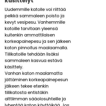
käsittelyt
Uudemmille katolle voi riittää
pelkkä sammaleen poisto ja
kevyt vesipesu. Vanhemmille
katoille tarvitaan yleensä
kuitenkin ammattilaisen
korkeapainepesu ja sen jälkeen
katon pinnoitus maalaamalla.
Tiilikatoille tehdään lisäksi
sammaleen kasvua estävä
käsittely.
Vanhan katon maalamatta
jättäminen korkeapainepesun
jälkeen tekee etenkin
tiilikatosta entistäkin
alttiimman sääolosuhteille ja
lyhentää katon käyttöikää. Jos