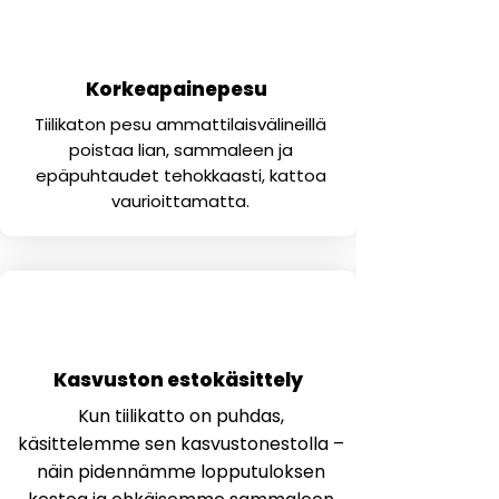
1
Korkeapainepesu
Tiilikaton pesu ammattilaisvälineillä
poistaa lian, sammaleen ja
epäpuhtaudet tehokkaasti, kattoa
vaurioittamatta.
2
Kasvuston estokäsittely
Kun tiilikatto on puhdas,
käsittelemme sen kasvustonestolla –
näin pidennämme lopputuloksen