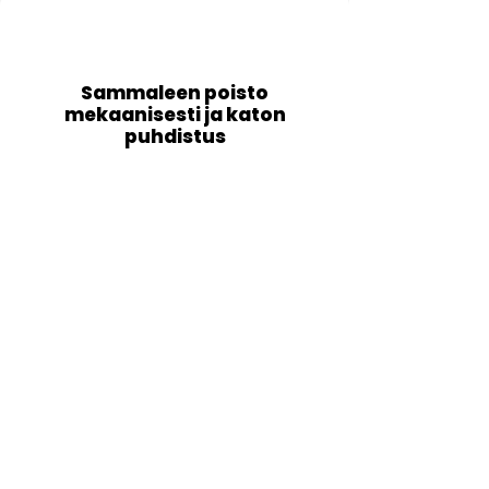
1
Sammaleen poisto
mekaanisesti ja katon
puhdistus
Ensimmäisessä vaiheessa poistamme
katolta isoimmat sammaleet
mekaanisesti käyttäen harjaa, lastaa ja
erikoistyövälineitä. Puhallamme katon
huolellisesti puhtaaksi lehtipuhaltimella.
Lisäksi huolehdimme myös
sadevesikourujen tyhjennyksestä.
2