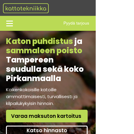
Pyydä tarjous
Katon puhdistus
ja
sammaleen poisto
Tampereen
seudulla sekä koko
Pirkanmaalla
Kaikenkokoisille katoille
ammattimaisesti, turvallisesti ja
kilpailukykyisin hinnoin.
Varaa maksuton kartoitus
Katso hinnasto