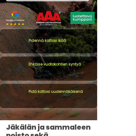
Pidennä kattosi ikää
Ehkäise vuotokohtien syntyä
Pidä kattosi uudennäköisenä
Jäkälän ja sammaleen
poisto sekä