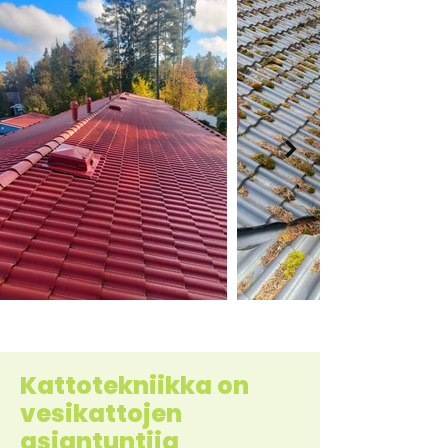
Kattotekniikka on
vesikattojen
asiantuntija