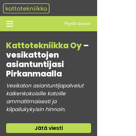
Pyydä tarjous
Kattotekniikka Oy
–
vesikattojen
asiantuntijasi
Pirkanmaalla
Vesikaton asiantuntijapalvelut
kaikenkokoisille katoille
ammattimaisesti ja
kilpailukykyisin hinnoin.
Jätä viesti