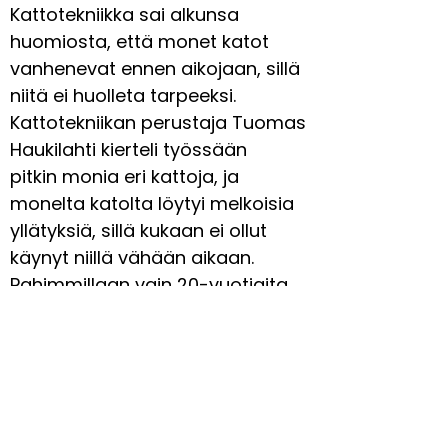
Kattotekniikka sai alkunsa
huomiosta, että monet katot
vanhenevat ennen aikojaan, sillä
niitä ei huolleta tarpeeksi.
Kattotekniikan perustaja Tuomas
Haukilahti kierteli työssään
pitkin monia eri kattoja, ja
monelta katolta löytyi melkoisia
yllätyksiä, sillä kukaan ei ollut
käynyt niillä vähään aikaan.
Pahimmillaan vain 20-vuotiaita
kattoja jouduttiin uusimaan
kauttaaltaan.
Me Kattotekniikalla haluammekin
edesauttaa kattojen eliniän
pitkittämistä säännöllisellä