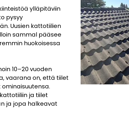
iinteistöä ylläpitäviin
tto pysyy
. Uusien kattotiilien
jolloin sammal pääsee
aremmin huokoisessa
 noin 10–20 vuoden
 vaarana on, että tiilet
t ominaisuutensa.
ttotiiliin ja tiilet
n ja jopa halkeavat