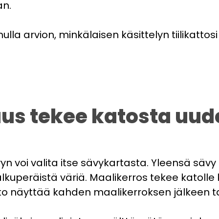
an.
la arvion, minkälaisen käsittelyn tiilikattosi 
us tekee katosta uud
n voi valita itse sävykartasta. Yleensä sävy
uperäistä väriä. Maalikerros tekee katolle ku
to näyttää kahden maalikerroksen jälkeen ta