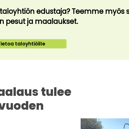
 taloyhtiön edustaja? Teemme myös
en pesut ja maalaukset.
ietoa taloyhtiöille
aalaus tulee
 vuoden