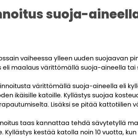
nnoitus suoja-aineell
at jossain vaiheessa ylleen uuden suojaavan p
s eli maalaus värittömällä suoja-aineella tai 
innoitusta värittömällä suoja-aineella eli ky
n ikäisille katoille. Kyllästys suojaa kosteud
autumiselta. Lisäksi se pitää kattotiilien v
oitus taas kannattaa tehdä sävytetyllä maal
 Kyllästys kestää katolla noin 10 vuotta, k