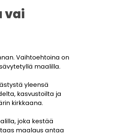
a vai
innan. Vaihtoehtoina on
sävytetyllä maalilla.
llästystä yleensä
elta, kasvustoilta ja
ärin kirkkaana.
illa, joka kestää
un taas maalaus antaa