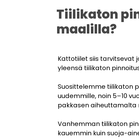
Tiilikaton pi
maalilla?
Kattotiilet siis tarvitsev
yleensä tiilikaton pinnoitu
Suosittelemme tiilikaton p
uudemmille, noin 5–10 vuode
pakkasen aiheuttamalta rap
Vanhemman tiilikaton pinn
kauemmin kuin suoja-aine.