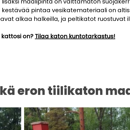
säksi maalipinta on välttämätön suojakerros
sta kestävää pintaa vesikatemateriaali on altis
aattavat alkaa halkeilla, ja peltikatot ruostuva
 kattosi on?
Tilaa katon kuntotarkastus!
kä eron tiilikaton ma