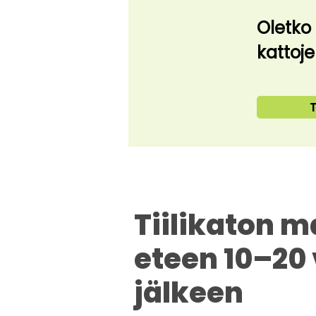
Oletko
kattoj
T
Tiilikaton m
eteen 10–20
jälkeen