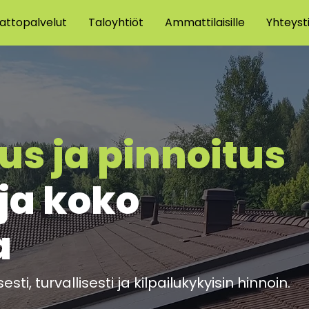
attopalvelut
Taloyhtiöt
Ammattilaisille
Yhteyst
s ja pinnoitus
ja koko
a
ti, turvallisesti ja kilpailukykyisin hinnoin.