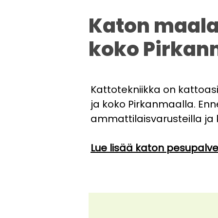
Katon maalau
koko Pirkan
Kattotekniikka on kattoas
ja koko Pirkanmaalla. En
ammattilaisvarusteilla ja k
Lue lisää katon pesupalv