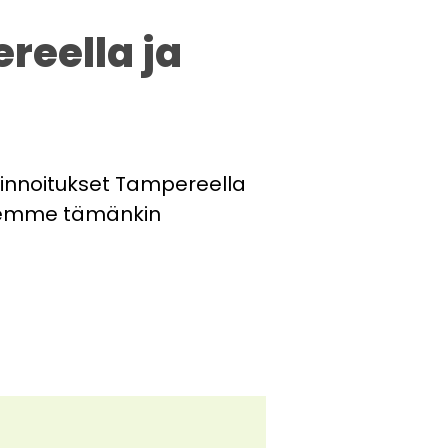
reella ja
 pinnoitukset Tampereella
teemme tämänkin