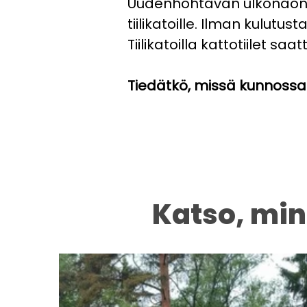
Uudenhohtavan ulkonäön li
tiilikatoille. Ilman kulutu
Tiilikatoilla kattotiilet s
Tiedätkö, missä kunnossa
Katso, min