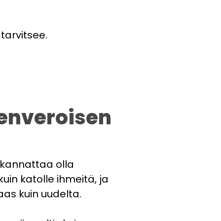
tarvitsee.
enveroisen
 kannattaa olla
in katolle ihmeitä, ja
as kuin uudelta.