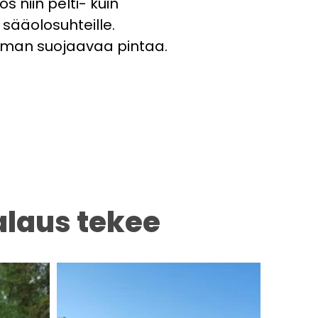
 niin pelti- kuin
 sääolosuhteille.
t ilman suojaavaa pintaa.
alaus tekee