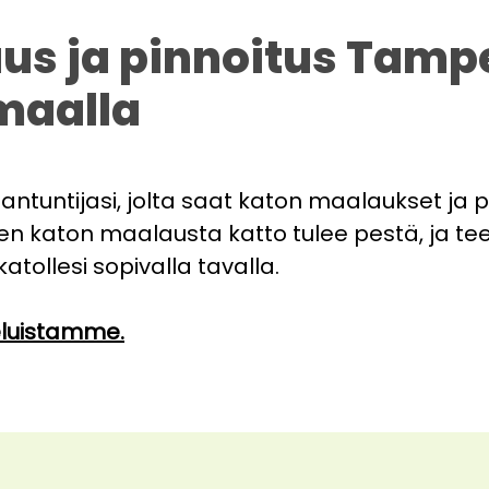
s ja pinnoitus Tampe
maalla
iantuntijasi, jolta saat katon maalaukset ja
nen katon maalausta katto tulee pestä, ja 
atollesi sopivalla tavalla.
eluistamme.