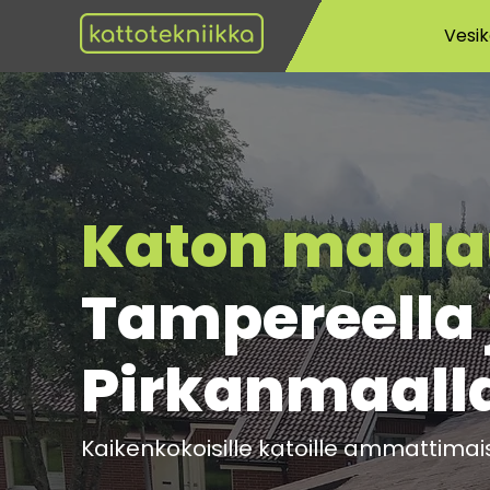
Vesik
Katon maalau
Tampereella 
Pirkanmaall
Kaikenkokoisille katoille ammattimaises