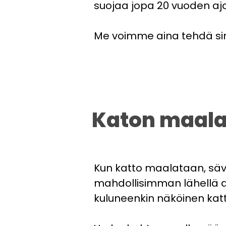
suojaa jopa 20 vuoden aj
Me voimme aina tehdä sinul
Katon maala
Kun katto maalataan, sävy
mahdollisimman lähellä alk
kuluneenkin näköinen kat