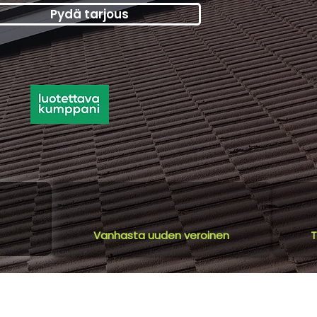
Pydä tarjous
Vanhasta uuden veroinen
T