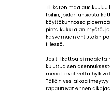
Tiilikaton maalaus kuuluu k
töihin, joiden ansiosta ka
käyttökunnossa pidempään
pinta kuluu ajan myötä, 
kasvamaan entistäkin p
tiilessä.
Jos tiilikattoa ei maalata
kuluttua sen asennuksesta,
menettävät vettä hylkivä
Tällöin vesi alkaa imeytyy ka
rapautuvat ennen aikojaa