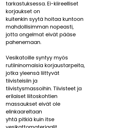
tarkastuksessa. Ei-kiireelliset
korjaukset on
kuitenkin syytä hoitaa kuntoon
mahdollisimman nopeasti,
jotta ongelmat eivät pääse
pahenemaan.
Vesikatoille syntyy myös
rutiininomaisia korjaustarpeita,
jotka yleensä liittyvät
tiivisteisiin ja
tiivistysmassoihin. Tiivisteet ja
erilaiset liitoskohtien
massaukset eivät ole
elinkaareltaan
yhtä pitkiä kuin itse
vesikattomateriaalit.