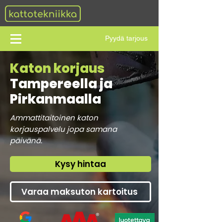
Pyydä tarjous
Katon korjaus
Tampereella ja
Pirkanmaalla
Ammattitaitoinen katon
korjauspalvelu jopa samana
päivänä.
Kysy hintaa
Varaa maksuton kartoitus