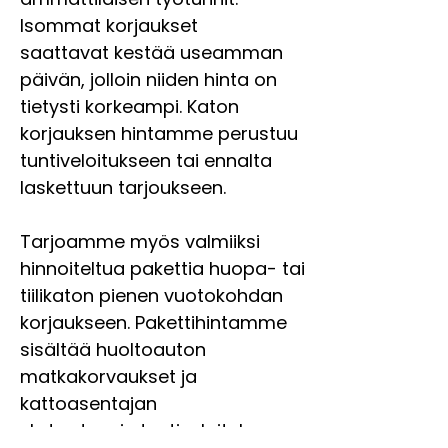
Isommat korjaukset
saattavat kestää useamman
päivän, jolloin niiden hinta on
tietysti korkeampi. Katon
korjauksen hintamme perustuu
tuntiveloitukseen tai ennalta
laskettuun tarjoukseen.
Tarjoamme myös valmiiksi
hinnoiteltua pakettia huopa- tai
tiilikaton pienen vuotokohdan
korjaukseen. Pakettihintamme
sisältää huoltoauton
matkakorvaukset ja
kattoasentajan
yhden tunnin tuntiveloituksen.