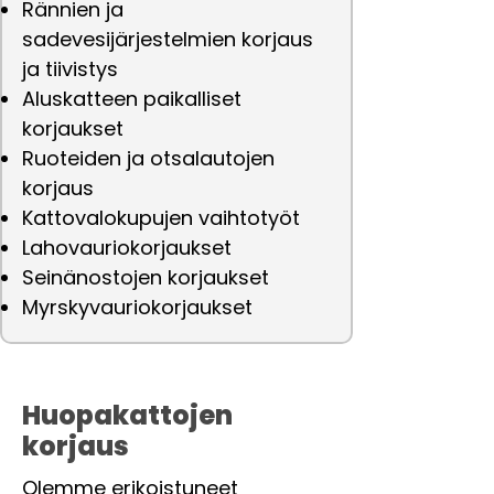
Rännien ja
sadevesijärjestelmien korjaus
ja tiivistys
Aluskatteen paikalliset
korjaukset
Ruoteiden ja otsalautojen
korjaus
Kattovalokupujen vaihtotyöt
Lahovauriokorjaukset
Seinänostojen korjaukset
Myrskyvauriokorjaukset
Huopakattojen
korjaus
Olemme erikoistuneet