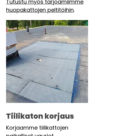
Tutustu myös tarjoamiimme
huopakattojen peltitöihin
.
Tiilikaton korjaus
Korjaamme tiilikattojen
paikalliset vauriot