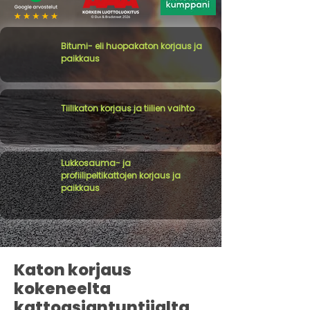
Bitumi- eli huopakaton korjaus ja
paikkaus
Tiilikaton korjaus ja tiilien vaihto
Lukkosauma- ja
profiilipeltikattojen korjaus ja
paikkaus
Katon korjaus
kokeneelta
kattoasiantuntijalta