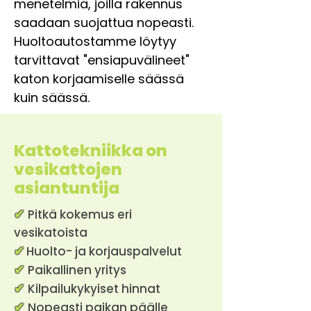
menetelmiä, joilla rakennus
saadaan suojattua nopeasti.
Huoltoautostamme löytyy
tarvittavat "ensiapuvälineet"
katon korjaamiselle säässä
kuin säässä.
Kattotekniikka on
vesikattojen
asiantuntija
✔
Pitkä kokemus eri
vesikatoista
✔
Huolto- ja korjauspalvelut
✔
Paikallinen yritys
✔
Kilpailukykyiset hinnat
✔
Nopeasti paikan päälle