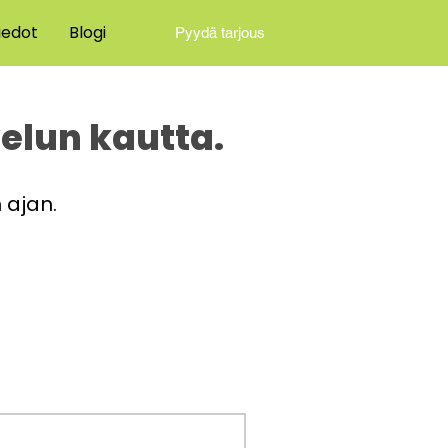
iedot
Blogi
Pyydä tarjous
elun kautta.
n ajan
.