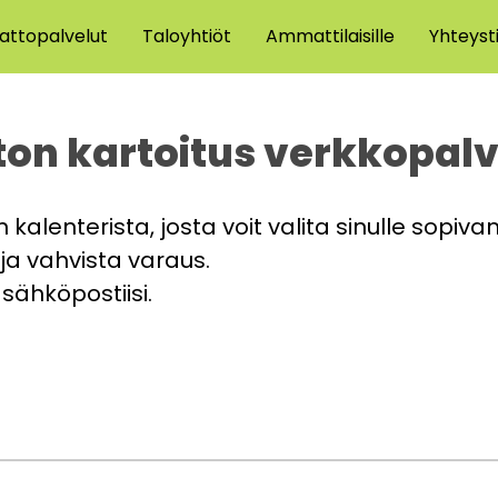
attopalvelut
Taloyhtiöt
Ammattilaisille
Yhteyst
n kartoitus verkkopalv
 kalenterista
, josta voit valita sinulle sopiva
 ja vahvista varaus.
sähköpostiisi.