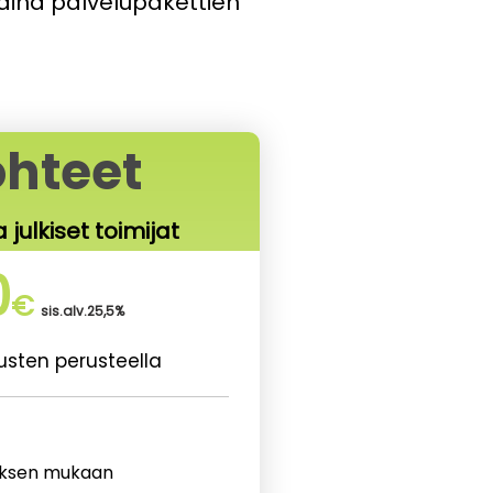
 aina palvelupakettien
ohteet
a julkiset toimijat
0
€
sis.alv.25,5%
ousten perusteella
uksen mukaan