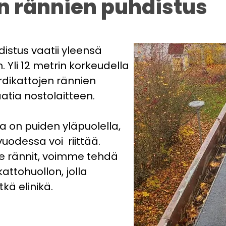
n rännien puhdistus
istus vaatii yleensä
 Yli 12 metrin korkeudella
rdikattojen rännien
atia nostolaitteen.
a on puiden yläpuolella,
uodessa voi riittää.
 rännit, voimme tehdä
ttohuollon, jolla
kä elinikä.