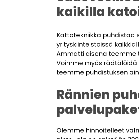
kaikilla kato
Kattotekniikka puhdistaa sa
yrityskiinteistöissä kaikk
Ammattilaisena teemme työ
Voimme myös räätälöidä vu
teemme puhdistuksen aina
Rännien puhd
palvelupake
Olemme hinnoitelleet valmi