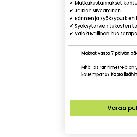
✔ Matkakustannukset koht
✔ Jälkien siivoaminen
✔ Rännien ja syöksyputkien k
✔ Syöksytorvien tukosten t
✔ Valokuvallinen huoltorapo
Maksat vasta 7 päivän pää
Mitä, jos rännimetrejä on 
kauempana?
Katso lisähi
Varaa pu