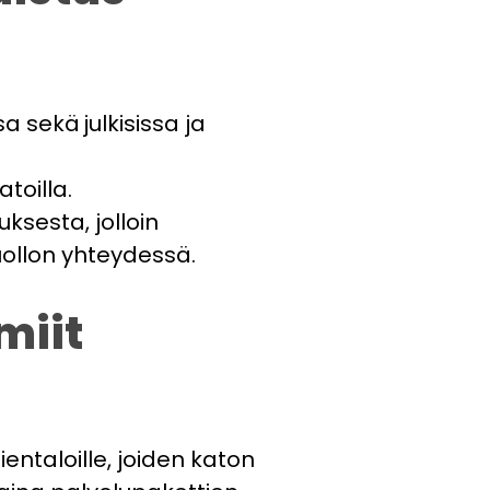
a sekä julkisissa ja
toilla.
ksesta, jolloin
uollon yhteydessä.
miit
ntaloille, joiden katon