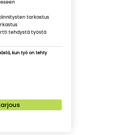
eeseen
iinnitysten tarkastus
arkastus
rtti tehdystä työstä
ästä, kun työ on tehty
tarjous