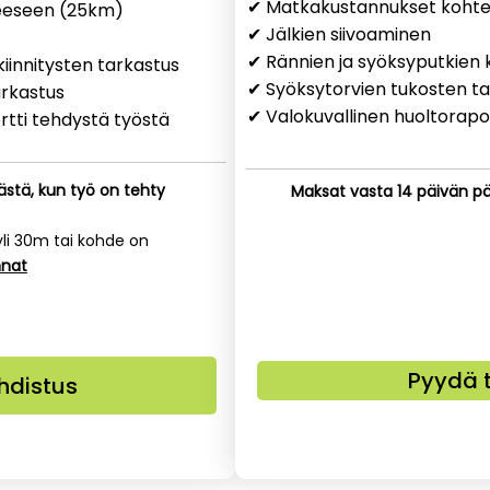
✔ Matkakustannukset koht
eeseen (25km)
✔ Jälkien siivoaminen
✔ Rännien ja syöksyputkien k
iinnitysten tarkastus
✔ Syöksytorvien tukosten t
arkastus
✔ Valokuvallinen huoltorapo
rtti tehdystä työstä
stä, kun työ on tehty
Maksat vasta 14 päivän pä
yli 30m tai kohde on
nnat
Pyydä 
hdistus