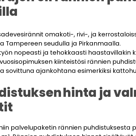
illa
devesirännit omakoti-, rivi-, ja kerrostaloiss
ialla Tampereen seudulla ja Pirkanmaalla.
n nopeasti ja tehokkaasti haastavillakin ka
osisopimuksen kiinteistösi rännien puhdistu
 sovittuna ajankohtana esimerkiksi kattoh
istuksen hinta ja val
tit
in palvelupaketin rännien puhdistuksesta pie