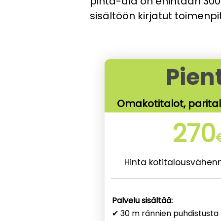
pinta-ala on enintään 300
sisältöön kirjatut toimenpi
Pien
Omakotitalot, parita
270
Hinta kotitalousvähen
Palvelu sisältää:
✔ 30 m rännien puhdistusta