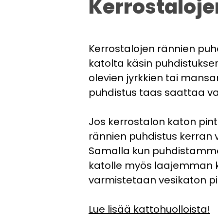
Kerrostaloje
Kerrostalojen rännien puhd
katolta käsin puhdistuksen.
olevien jyrkkien tai mansa
puhdistus taas saattaa va
Jos kerrostalon katon pint
rännien puhdistus kerran v
Samalla kun puhdistamme
katolle myös laajemman ka
varmistetaan vesikaton pit
Lue lisää kattohuolloista!