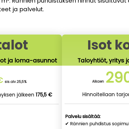
 m². Rännien puhdistuksen hinnat sisältävät
teet ja palvelut.
talot
Isot k
lot ja loma-asunnot
Taloyhtiöt, yritys j
29
€
Alkaen
sis.a
lv.25,5%
Hinnoitellaan tarj
nyksen jälkeen
175,5 €
Palvelu sisältää:
✔ Rännien puhdistus sopim