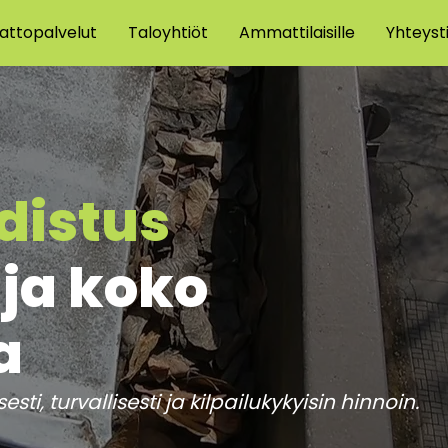
attopalvelut
Taloyhtiöt
Ammattilaisille
Yhteyst
distus
ja koko
a
ti, turvallisesti ja kilpailukykyisin hinnoin.