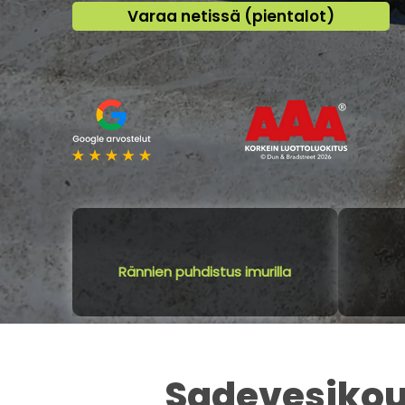
Varaa netissä (pientalot)
Rännien puhdistus imurilla
Sadevesikour