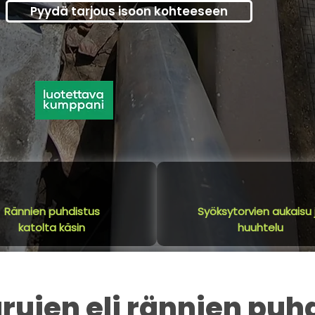
Pyydä tarjous isoon kohteeseen
Rännien puhdistus
Syöksytorvien aukaisu 
katolta käsin
huuhtelu
ujen eli rännien puh