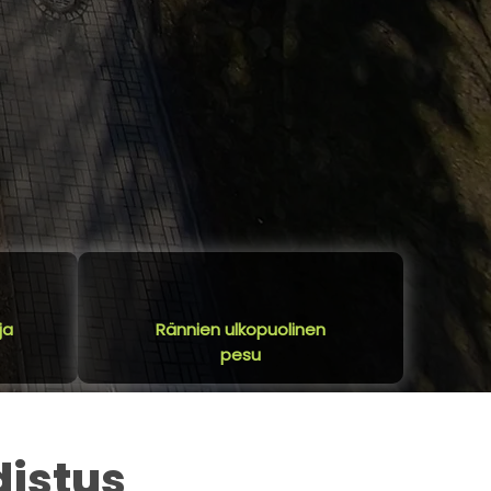
ja
Rännien ulkopuolinen
pesu
distus