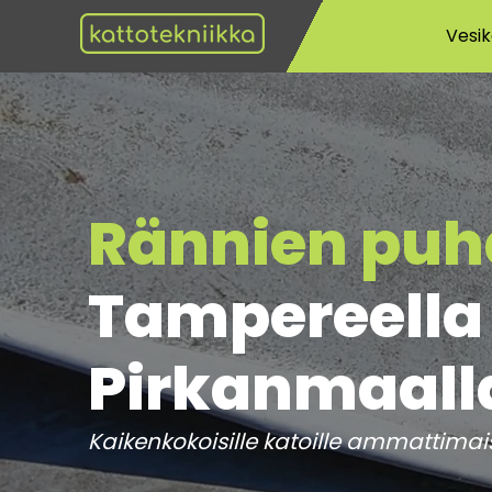
Vesik
Rännien puh
Tampereella 
Pirkanmaall
Kaikenkokoisille katoille ammattimaises