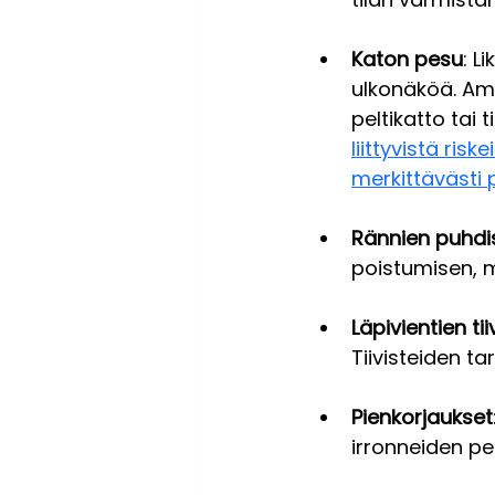
Katon pesu
: L
ulkonäköä. Am
peltikatto tai t
liittyvistä risk
merkittävästi 
Rännien puhdi
poistumisen, m
Läpivientien tii
Tiivisteiden t
Pienkorjaukset
irronneiden pe