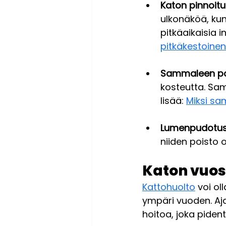
Katon pinnoit
ulkonäköä, ku
pitkäaikaisia i
pitkäkestoine
Sammaleen po
kosteutta. Sam
lisää: 
Miksi sa
Lumenpudotu
niiden poisto 
Katon vuos
Kattohuolto
 voi ol
ympäri vuoden. Aja
hoitoa, joka pident