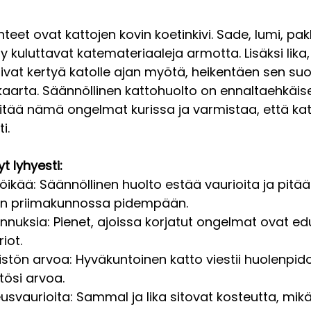
et ovat kattojen kovin koetinkivi. Sade, lumi, pakk
y kuluttavat katemateriaaleja armotta. Lisäksi lika
vat kertyä katolle ajan myötä, heikentäen sen suor
kaarta. Säännöllinen kattohuolto on ennaltaehkäis
itää nämä ongelmat kurissa ja varmistaa, että kat
i.
t lyhyesti:
öikää: Säännöllinen huolto estää vaurioita ja pitää
in priimakunnossa pidempään.
nuksia: Pienet, ajoissa korjatut ongelmat ovat ed
iot.
eistön arvoa: Hyväkuntoinen katto viestii huolenpido
tösi arvoa.
usvaurioita: Sammal ja lika sitovat kosteutta, mikä