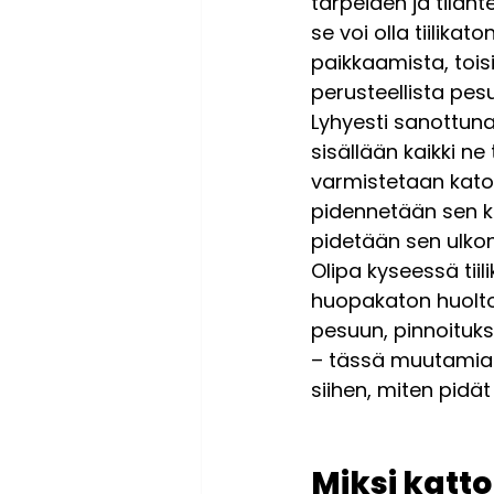
tarpeiden ja tilant
se voi olla tiilika
paikkaamista, toisil
perusteellista pesu
Lyhyesti sanottuna
sisällään kaikki ne 
varmistetaan kato
pidennetään sen kä
pidetään sen ulko
Olipa kyseessä tiili
huopakaton huolto 
pesuun, pinnoituk
– tässä muutamia 
siihen, miten pidä
Miksi katto