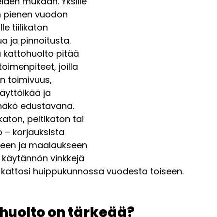
eiden mukaan. Yksille 
ton pienen vuodon 
le tiilikaton 
a ja pinnoitusta. 
 kattohuolto pitää 
toimenpiteet, joilla 
n toimivuus, 
yttöikää ja 
näkö edustavana. 
katon, peltikaton tai 
– korjauksista 
seen ja maalaukseen 
käytännön vinkkejä 
t kattosi huippukunnossa vuodesta toiseen.
huolto on tärkeää? 