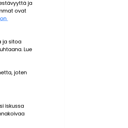
estävyyttä ja 
emmat ovat 
 on 
 ja sitoa 
uhtaana. Lue 
etta, joten 
si iskussa 
nnakoivaa 