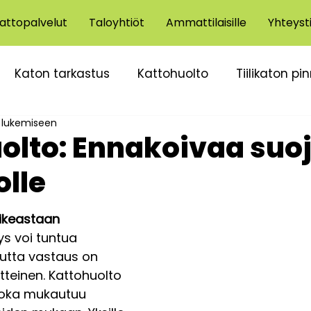
attopalvelut
Taloyhtiöt
Ammattilaisille
Yhteyst
Katon tarkastus
Kattohuolto
Tiilikaton pi
 lukemiseen
aleen poisto katolta
olto: Ennakoivaa suo
olle
ikeastaan 
s voi tuntua 
mutta vastaus on 
tteinen. Kattohuolto 
joka mukautuu 