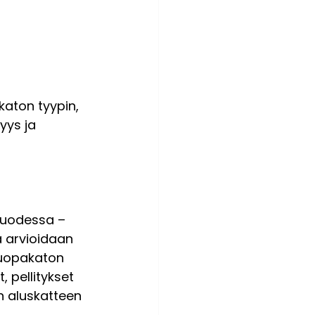
aton tyypin, 
ys ja 
 vuodessa – 
a arvioidaan 
 huopakaton 
 pellitykset 
n aluskatteen 