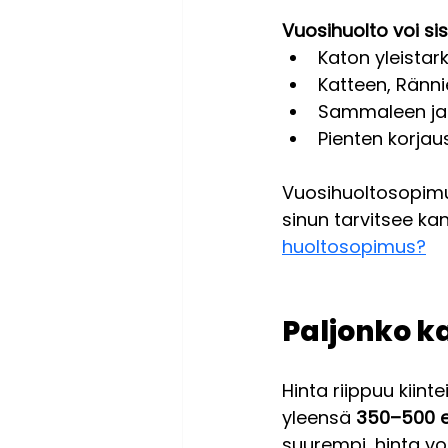
Vuosihuolto voi sis
Katon yleistar
Katteen, Ränni
Sammaleen ja 
Pienten korjau
Vuosihuoltosopimu
sinun tarvitsee kan
huoltosopimus?
Paljonko k
Hinta riippuu kiin
yleensä 
350–500 
suurempi, hinta voi