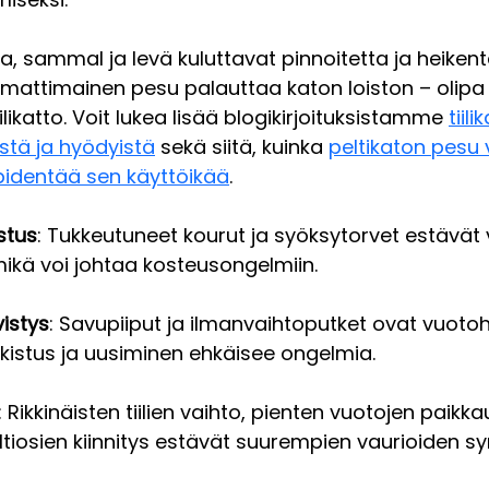
ika, sammal ja levä kuluttavat pinnoitetta ja heiken
mattimainen pesu palauttaa katon loiston – olipa
iilikatto. Voit lukea lisää blogikirjoituksistamme 
tiil
eistä ja hyödyistä
 sekä siitä, kuinka 
peltikaton pesu 
pidentää sen käyttöikää
.
stus
: Tukkeutuneet kourut ja syöksytorvet estävät
ikä voi johtaa kosteusongelmiin.
vistys
: Savupiiput ja ilmanvaihtoputket ovat vuotohe
arkistus ja uusiminen ehkäisee ongelmia.
: Rikkinäisten tiilien vaihto, pienten vuotojen paikkau
ltiosien kiinnitys estävät suurempien vaurioiden s