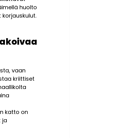
äimellä huolto 
 korjauskulut.
akoivaa 
sta, vaan 
aa kriittiset 
aallikolta 
ina 
n katto on 
 ja 