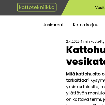
Vesik
Uusimmat
Katon korjaus
2.4.2025
4 min käytetty
Kattoturvallisuus
Samm
Kattohu
vesikat
Mitä kattohuolto o
tarkoittaa?
 Kysymy
yksinkertaiselta, 
yllättävän moniulo
on kattava termi, 