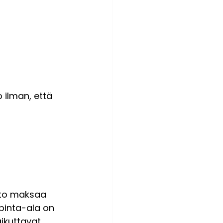
ilman, että 
lto maksaa 
ipinta-ala on 
aikuttavat 