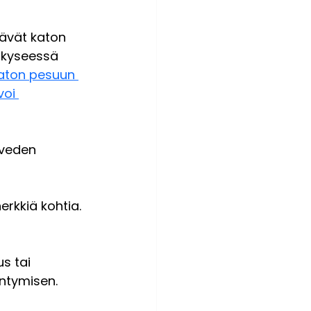
tävät katon 
 kyseessä 
ikaton pesuun 
voi 
 veden 
rkkiä kohtia. 
s tai 
yntymisen.