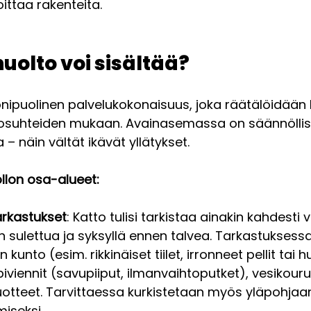
ttaa rakenteita.
uolto voi sisältää? 
ipuolinen palvelukokonaisuus, joka räätälöidään k
losuhteiden mukaan. Avainasemassa on säännöllisy
– näin vältät ikävät yllätykset.
llon osa-alueet:
arkastukset
: Katto tulisi tarkistaa ainakin kahdesti
n sulettua ja syksyllä ennen talvea. Tarkastuksess
 kunto (esim. rikkinäiset tiilet, irronneet pellit tai
viennit (savupiiput, ilmanvaihtoputket), vesikourut,
uotteet. Tarvittaessa kurkistetaan myös yläpohjaa
miseksi.