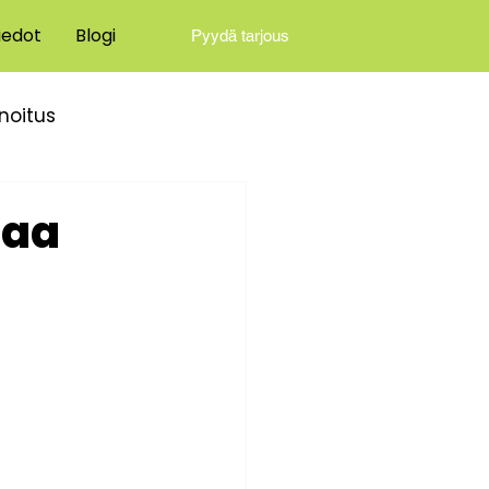
iedot
Blogi
Pyydä tarjous
nnoitus
jaa