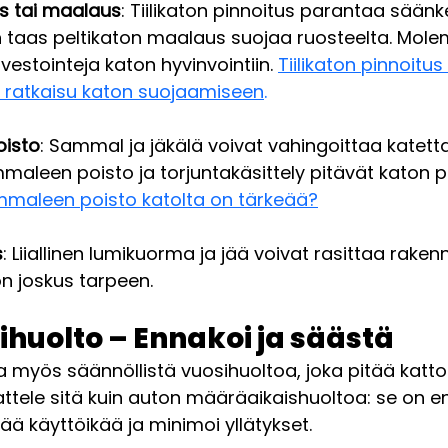
us tai maalaus
: Tiilikaton pinnoitus parantaa säänk
n taas peltikaton maalaus suojaa ruosteelta. Mol
nvestointeja katon hyvinvointiin. 
Tiilikaton pinnoitus
n ratkaisu katon suojaamiseen
.
isto
: Sammal ja jäkälä voivat vahingoittaa katetta
maleen poisto ja torjuntakäsittely pitävät katon p
mmaleen poisto katolta on tärkeää?
s
: Liiallinen lumikuorma ja jää voivat rasittaa rakenn
on joskus tarpeen.
ihuolto – Ennakoi ja säästä
la myös säännöllistä vuosihuoltoa, joka pitää katto
ttele sitä kuin auton määräaikaishuoltoa: se on e
ää käyttöikää ja minimoi yllätykset.