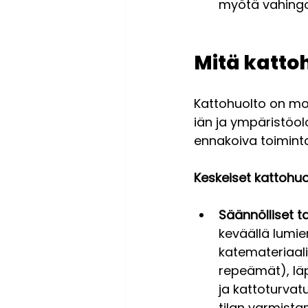
myötä vahingoi
Mitä kattoh
Kattohuolto on mon
iän ja ympäristöo
ennakoiva toiminta 
Keskeiset kattohuo
Säännölliset t
keväällä lumie
katemateriaalin
repeämät), läpi
ja kattoturvat
tilan varmista