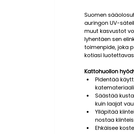
Suomen sääolosuhte
auringon UV-säteil
muut kasvustot voi
lyhentäen sen elin
toimenpide, joka p
kotiasi luotettavast
Kattohuollon hyödy
Pidentää käytt
katemateriaal
Säästää kustan
kuin laajat vaur
Ylläpitää kiint
nostaa kiinteis
Ehkäisee koste