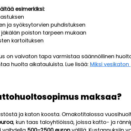
ältää esimerkiksi:
kastuksen
en ja syöksytorvien puhdistuksen
jäkälän poiston tarpeen mukaan
sten kartoituksen
s on vaivaton tapa varmistaa säännöllinen huolto 
taa huolta aikatauluista. Lue lisää: 
Miksi vesikaton 
attohuoltosopimus maksaa? 
teistöstä ja katon koosta. Omakotitalossa vuosihuo
euroa
, kun taas taloyhtiöissä, joissa katto- ja ränn
 vaihdella 
500–2500 euron
 välillä. Kustannuksiin v