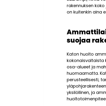
rakennuksen koko j
on kuitenkin aina 
Ammattilai
suojaa rake
Katon huolto ammat
kokonaisvaltaista 
osa-alueet ja mahd
huomaamatta. Katto
perusteellisesti, t
yläpohjarakenteen,
yksilöllinen, ja am
huoltotoimenpiteet