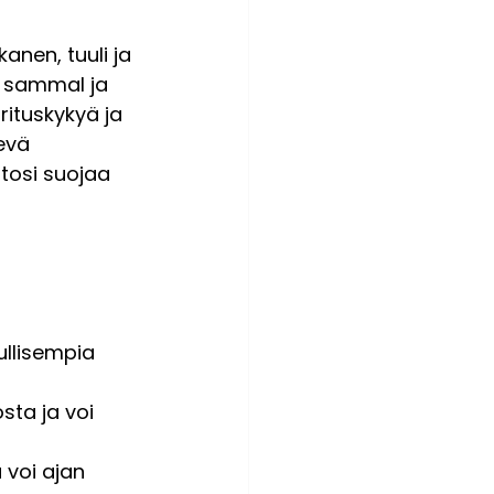
anen, tuuli ja 
, sammal ja 
ituskykyä ja 
evä 
tosi suojaa 
 
ullisempia 
sta ja voi 
 voi ajan 