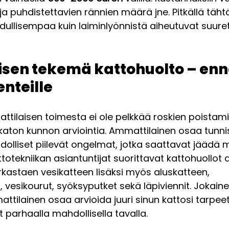
a puhdistettavien rännien määrä jne. Pitkällä täht
edullisempaa kuin laiminlyönnistä aiheutuvat suuret
sen tekemä kattohuolto – enn
nteille
tilaisen toimesta ei ole pelkkää roskien poistami
katon kunnon arviointia. Ammattilainen osaa tunnist
olliset piilevät ongelmat, jotka saattavat jäädä m
tekniikan asiantuntijat suorittavat kattohuollot a
arkastaen vesikatteen lisäksi myös aluskatteen, 
 vesikourut, syöksyputket sekä läpiviennit. Jokaine
mattilainen osaa arvioida juuri sinun kattosi tarpeet
 parhaalla mahdollisella tavalla.