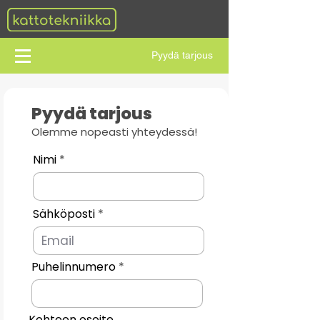
Pyydä tarjous
Pyydä tarjous
Olemme
nopeasti yhteydessä
!
Nimi
Sähköposti
Puhelinnumero
Kohteen osoite