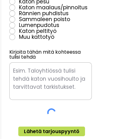
Katon pesu
n
Katon maalaus/pinnoitus
e
Rännien puhdistus
n
Sammaleen poisto
Lumenpudotus
Katon peltityö
Muu kattotyö
Kirjoita tähän mitä kohteessa
tulisi tehdä
Lähetä tarjouspyyntö