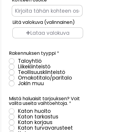
Liitä valokuva (valinnainen)
Lataa valokuva
P
Rakennuksen tyyppi
*
a
Taloyhtiö
k
Liikekiinteistö
o
l
Teollisuuskiinteistö
l
Omakotitalo/paritalo
i
Jokin muu
n
e
n
Mistä haluaisit tarjouksen? Voit
P
valita useita vaihtoehtoja.
*
a
Katon huolto
k
Katon tarkastus
o
l
Katon korjaus
l
Katon turvavarusteet
i