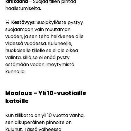
kirkkaana
 – Suojaa tiilen pintaa 
haalistumiselta.
🚨 
Kestävyys:
 Suojakylläste pystyy 
suojaamaan vain muutaman 
vuoden, ja sen teho heikkenee alle 
viidessä vuodessa. Kuluneelle, 
huokoiselle tiilelle se ei ole oikea 
valinta, sillä se ei enää pysty 
estämään veden imeytymistä 
kunnolla.
Maalaus – Yli 10-vuotiaille 
katoille
Kun tiilikatto on yli 10 vuotta vanha, 
sen alkuperäinen pinnoite on 
kulunut. Tässä vaiheessa 