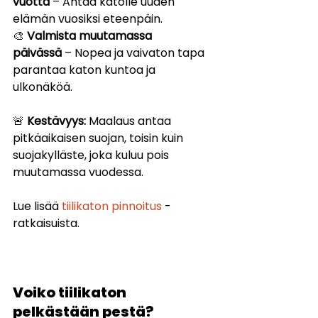
vuotta
 – Antaa katolle uuden 
elämän vuosiksi eteenpäin.
🎨 
Valmista muutamassa 
päivässä
 – Nopea ja vaivaton tapa 
parantaa katon kuntoa ja 
ulkonäköä.
🚨 
Kestävyys:
 Maalaus antaa 
pitkäaikaisen suojan, toisin kuin 
suojakylläste, joka kuluu pois 
muutamassa vuodessa.
Lue lisää 
tiilikaton pinnoitus
 -
ratkaisuista.
Voiko tiilikaton 
pelkästään pestä?