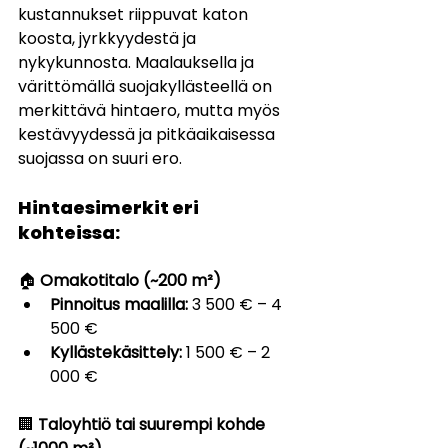
kustannukset riippuvat katon 
koosta, jyrkkyydestä ja 
nykykunnosta. Maalauksella ja 
värittömällä suojakyllästeellä on 
merkittävä hintaero, mutta myös 
kestävyydessä ja pitkäaikaisessa 
suojassa on suuri ero.
Hintaesimerkit eri 
kohteissa:
🏠 
Omakotitalo (~200 m²)
Pinnoitus maalilla:
 3 500 € – 4 
500 €
Kyllästekäsittely:
 1 500 € – 2 
000 €
🏢 
Taloyhtiö tai suurempi kohde 