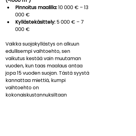
(~1000 m²)
Pinnoitus maalilla:
 10 000 € – 13 
000 €
Kyllästekäsittely:
 5 000 € – 7 
000 €
Vaikka suojakyllästys on alkuun 
edullisempi vaihtoehto, sen 
vaikutus kestää vain muutaman 
vuoden, kun taas maalaus antaa 
jopa 15 vuoden suojan. Tästä syystä 
kannattaa miettiä, kumpi 
vaihtoehto on 
kokonaiskustannuksiltaan 
järkevämpi pitkällä aikavälillä.
Lue lisää 
tiilikaton pinnoitus
 -
palveluista.