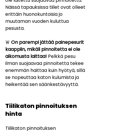
ole laitettu suojaavaa pinnoitetta. 
Näissä tapauksissa tiilet ovat olleet 
erittäin huonokuntoisia jo 
muutaman vuoden kuluttua 
pesusta.
🚨 
On parempi jättää painepesurit 
kaappiin, mikäli pinnoitetta ei ole 
aikomusta laittaa!
 Pelkkä pesu 
ilman suojaavaa pinnoitetta tekee 
enemmän haittaa kuin hyötyä, sillä 
se nopeuttaa katon kulumista ja 
heikentää sen säänkestävyyttä.
Tiilikaton pinnoituksen 
hinta
Tiilikaton pinnoituksen 