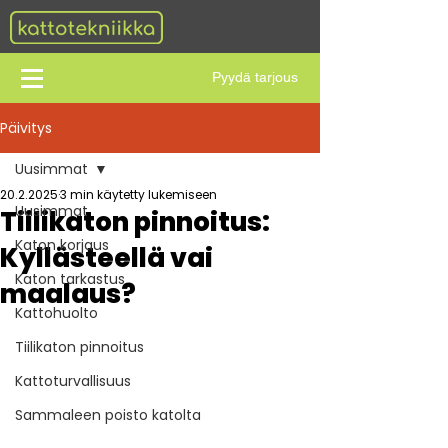
Pyydä tarjous
Päivitys
Uusimmat
20.2.2025
3 min käytetty lukemiseen
Uusimmat
Tiilikaton pinnoitus:
Katon korjaus
Kyllästeellä vai
Katon tarkastus
maalaus?
Kattohuolto
Tiilikaton pinnoitus
Kattoturvallisuus
Sammaleen poisto katolta