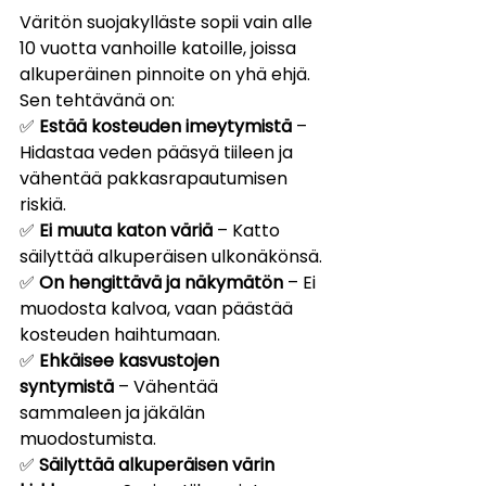
Väritön suojakylläste sopii vain alle 
10 vuotta vanhoille katoille, joissa 
alkuperäinen pinnoite on yhä ehjä. 
Sen tehtävänä on:
✅ 
Estää kosteuden imeytymistä
 – 
Hidastaa veden pääsyä tiileen ja 
vähentää pakkasrapautumisen 
riskiä.
✅ 
Ei muuta katon väriä
 – Katto 
säilyttää alkuperäisen ulkonäkönsä.
✅ 
On hengittävä ja näkymätön
 – Ei 
muodosta kalvoa, vaan päästää 
kosteuden haihtumaan.
✅ 
Ehkäisee kasvustojen 
syntymistä
 – Vähentää 
sammaleen ja jäkälän 
muodostumista.
✅ 
Säilyttää alkuperäisen värin 