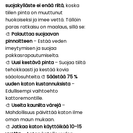
suojakylläste ei enää riitä
, koska 
tiilen pinta on muuttunut 
huokoiseksi ja imee vettä. Tällöin 
paras ratkaisu on maalaus, sillä se:
🎨 
Palauttaa suojaavan 
pinnoitteen
 – Estää veden 
imeytymisen ja suojaa 
pakkasrapautumiselta.
🎨 
Uusi kestävä pinta
 – Suojaa tiiltä 
tehokkaasti ja kestää kovia 
sääolosuhteita.🎨 
Säästää 75 % 
uuden katon kustannuksista
 – 
Edullisempi vaihtoehto 
kattoremontille.
🎨 
Useita kauniita värejä
 – 
Mahdollisuus päivittää katon ilme 
oman maun mukaan.
🎨 
Jatkaa katon käyttöikää 10–15 