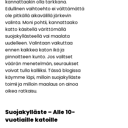
kannattaakin olla tarkkana. 
Edullinen vaihtoehto ei välttämättä 
ole pitkällä aikavälillä järkevin 
valinta. Moni pohtii, kannattaako 
katto käsitellä värittömällä 
suojakyllästeellä vai maalata 
uudelleen. Valintaan vaikuttaa 
ennen kaikkea katon ikä ja 
pinnoitteen kunto. Jos valitset 
väärän menetelmän, seuraukset 
voivat tulla kalliiksi. Tässä blogissa 
käymme läpi, milloin suojakylläste 
toimii ja milloin maalaus on ainoa 
oikea ratkaisu.
Suojakylläste – Alle 10-
vuotiaille katoille