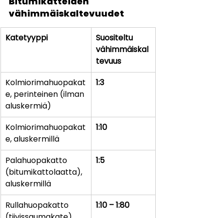
Bitumikatteiden 
vähimmäiskaltevuudet
Katetyyppi
Suositeltu 
vähimmäiskal
tevuus
Kolmiorimahuopakat
1:3
e, perinteinen (ilman 
aluskermiä)
Kolmiorimahuopakat
1:10
e, aluskermillä
Palahuopakatto 
1:5
(bitumikattolaatta), 
aluskermillä
Rullahuopakatto 
1:10 – 1:80
(tiivissaumakate)