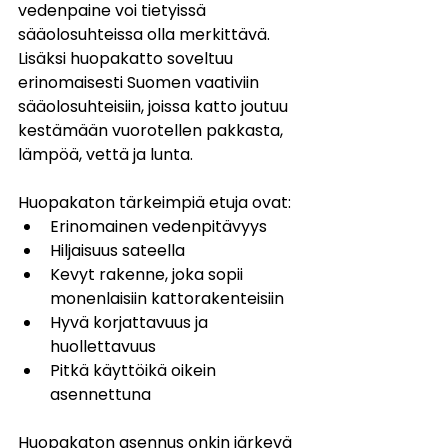
vedenpaine voi tietyissä 
sääolosuhteissa olla merkittävä. 
Lisäksi huopakatto soveltuu 
erinomaisesti Suomen vaativiin 
sääolosuhteisiin, joissa katto joutuu 
kestämään vuorotellen pakkasta, 
lämpöä, vettä ja lunta.
Huopakaton tärkeimpiä etuja ovat:
Erinomainen vedenpitävyys
Hiljaisuus sateella
Kevyt rakenne, joka sopii 
monenlaisiin kattorakenteisiin
Hyvä korjattavuus ja 
huollettavuus
Pitkä käyttöikä oikein 
asennettuna
Huopakaton asennus onkin järkevä 