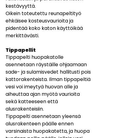
kestävyyttä.
Oikein toteutettu reunapeltityö 
ehkäisee kosteusvaurioita ja 
pidentää koko katon käyttöikää 
merkittävästi.
Tippapellit
Tippapelti huopakatolle 
asennetaan räystäille ohjaamaan 
sade- ja sulamisvedet hallitusti pois 
kattorakenteista. Ilman tippapeltiä 
vesi voi imeytyä huovan alle ja 
aiheuttaa ajan myötä vaurioita 
sekä katteeseen että 
alusrakenteisiin.
Tippapelti asennetaan yleensä 
alusrakenteen päälle ennen 
varsinaista huopakatetta, ja huopa 