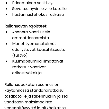
Erinomainen vesitiiviys
Soveltuu hyvin loiville katoille
Kustannustehokas ratkaisu
Rullahuovan rajoitteet:
Asennus vaatii usein 
ammattiosaamista
Monet työmenetelmät 
edellyttävät kaasuhitsausta 
(tulityö)
Kuumabitumilla liimattavat 
ratkaisut vaativat 
erikoistyökaluja
Rullahuopakaton asennus on 
käytännössä standardiratkaisu 
tasakatoille ja rakennuksiin, joissa 
vaaditaan maksimaalista 
vedenpitävyyttä ja pitkäaikaista 