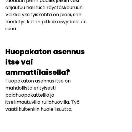
tuodaan pellin päälle, jolloin vesi 
ohjautuu hallitusti räystäskouruun. 
Vaikka yksityiskohta on pieni, sen 
merkitys katon pitkäikäisyydelle on 
suuri.
Huopakaton asennus 
itse vai 
ammattilaisella?
Huopakaton asennus itse on 
mahdollista erityisesti 
palahuopakatteilla ja 
itseliimautuvilla rullahuovilla. Työ 
vaatii kuitenkin huolellisuutta, 
oikeita työvälineitä ja ymmärrystä 
katon rakenteista.
Itseasennus voi sopia: