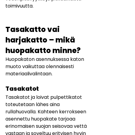
toimivuutta.
Tasakatto vai 
harjakatto – mikä 
huopakatto minne?
Huopakaton asennuksessa katon 
muoto vaikuttaa olennaisesti 
materiaalivalintaan.
Tasakatot
Tasakatot ja loivat pulpettikatot 
toteutetaan lähes aina 
rullahuovalla. Kahteen kerrokseen 
asennettu huopakate tarjoaa 
erinomaisen suojan seisovaa vettä 
vastaan ja soveltuu erityisen hyvin 