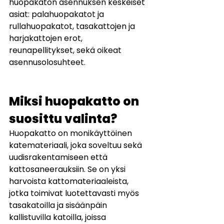
huopakaton asennuksen keskeiset 
asiat: palahuopakatot ja 
rullahuopakatot, tasakattojen ja 
harjakattojen erot, 
reunapellitykset, sekä oikeat 
asennusolosuhteet.
Miksi huopakatto on 
suosittu valinta?
Huopakatto on monikäyttöinen 
katemateriaali, joka soveltuu sekä 
uudisrakentamiseen että 
kattosaneerauksiin. Se on yksi 
harvoista kattomateriaaleista, 
jotka toimivat luotettavasti myös 
tasakatoilla ja sisäänpäin 
kallistuvilla katoilla, joissa 