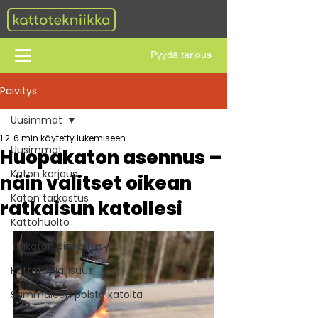
Pyydä tarjous
Päivitys
Uusimmat
1.2.
6 min käytetty lukemiseen
Uusimmat
Huopakaton asennus –
Katon korjaus
näin valitset oikean
Katon tarkastus
ratkaisun katollesi
Kattohuolto
Tiilikaton pinnoitus
Kattoturvallisuus
Sammaleen poisto katolta