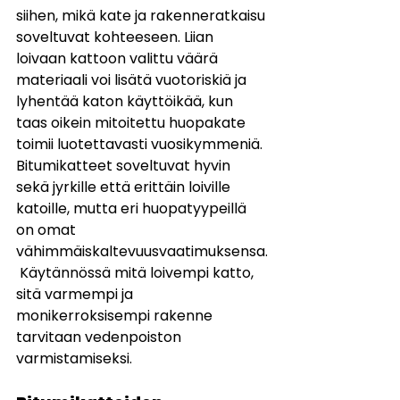
siihen, mikä kate ja rakenneratkaisu 
soveltuvat kohteeseen. Liian 
loivaan kattoon valittu väärä 
materiaali voi lisätä vuotoriskiä ja 
lyhentää katon käyttöikää, kun 
taas oikein mitoitettu huopakate 
toimii luotettavasti vuosikymmeniä.
Bitumikatteet soveltuvat hyvin 
sekä jyrkille että erittäin loiville 
katoille, mutta eri huopatyypeillä 
on omat 
vähimmäiskaltevuusvaatimuksensa.
 Käytännössä mitä loivempi katto, 
sitä varmempi ja 
monikerroksisempi rakenne 
tarvitaan vedenpoiston 
varmistamiseksi.