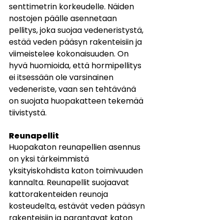
senttimetrin korkeudelle. Näiden 
nostojen päälle asennetaan 
pellitys, joka suojaa vedeneristystä, 
estää veden pääsyn rakenteisiin ja 
viimeistelee kokonaisuuden. On 
hyvä huomioida, että hormipellitys 
ei itsessään ole varsinainen 
vedeneriste, vaan sen tehtävänä 
on suojata huopakatteen tekemää 
tiivistystä.
Reunapellit
Huopakaton reunapellien asennus 
on yksi tärkeimmistä 
yksityiskohdista katon toimivuuden 
kannalta. Reunapellit suojaavat 
kattorakenteiden reunoja 
kosteudelta, estävät veden pääsyn 
rakenteisiin ja parantavat katon 