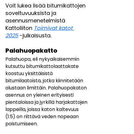
Voit lukea lisää bitumikattojen 
soveltuvuuksista ja 
asennusmenetelmistä 
Kattoliiton 
Toimivat katot 
2025
 -julkaisusta.
Palahuopakatto 
Palahuopa, eli nykyaikaisemmin 
kutsuttu bitumikattolaattakate 
koostuu yksittäisistä 
bitumilaatoista, jotka kiinnitetään 
alustaan limittäin. Palahuopakaton 
asennus on yleinen erityisesti 
pientaloissa ja jyrkillä harjakattojen 
lappeilla, joissa katon kaltevuus 
(1:5) on riittävä veden nopeaan 
poistumiseen.