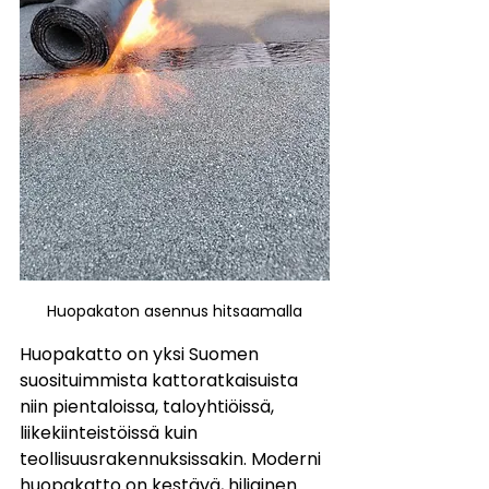
Huopakaton asennus hitsaamalla
Huopakatto on yksi Suomen 
suosituimmista kattoratkaisuista 
niin pientaloissa, taloyhtiöissä, 
liikekiinteistöissä kuin 
teollisuusrakennuksissakin. Moderni 
huopakatto on kestävä, hiljainen 