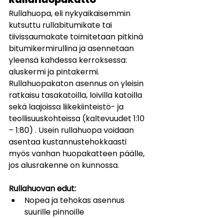
Rullahuopa, eli nykyaikaisemmin 
kutsuttu rullabitumikate tai 
tiivissaumakate toimitetaan pitkinä 
bitumikermirullina ja asennetaan 
yleensä kahdessa kerroksessa: 
aluskermi ja pintakermi. 
Rullahuopakaton asennus on yleisin 
ratkaisu tasakatoilla, loivilla katoilla 
sekä laajoissa liikekiinteistö- ja 
teollisuuskohteissa (kaltevuudet 1:10 
– 1:80) . Usein rullahuopa voidaan 
asentaa kustannustehokkaasti 
myös vanhan huopakatteen päälle, 
jos alusrakenne on kunnossa.
Rullahuovan edut:
Nopea ja tehokas asennus 
suurille pinnoille