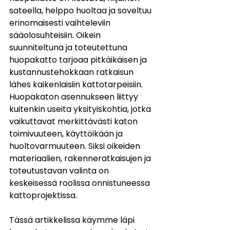
sateella, helppo huoltaa ja soveltuu 
erinomaisesti vaihteleviin 
sääolosuhteisiin. Oikein 
suunniteltuna ja toteutettuna 
huopakatto tarjoaa pitkäikäisen ja 
kustannustehokkaan ratkaisun 
lähes kaikenlaisiin kattotarpeisiin.
Huopakaton asennukseen liittyy 
kuitenkin useita yksityiskohtia, jotka 
vaikuttavat merkittävästi katon 
toimivuuteen, käyttöikään ja 
huoltovarmuuteen. Siksi oikeiden 
materiaalien, rakenneratkaisujen ja 
toteutustavan valinta on 
keskeisessä roolissa onnistuneessa 
kattoprojektissa.
Tässä artikkelissa käymme läpi 