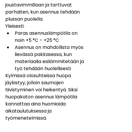
joustavimmillaan ja tarttuvat 
parhaiten, kun asennus tehdään 
plussan puolella.
Yleisesti:
Paras asennuslämpötila on 
noin +5 °C – +25 °C
Asennus on mahdollista myös 
lievässä pakkasessa, kun 
materiaalia esilämmitetään ja 
työ tehdään huolellisesti
Kylmissä olosuhteissa huopa 
jäykistyy, jolloin saumojen 
tiivistyminen voi heikentyä. Siksi 
huopakaton asennus lämpötila 
kannattaa aina huomioida 
aikataulutuksessa ja 
työmenetelmissä.