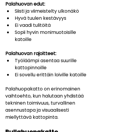
Palahuovan edut:
Siisti ja viimeistelty ulkonäkö
Hyvä tuulen kestävyys
Ei vaadi tulitöitä
Sopii hyvin monimuotoisille 
katoille
Palahuovan rajoitteet:
Työläämpi asentaa suurille 
kattopinnoille
Ei sovellu erittäin loiville katoille
Palahuopakatto on erinomainen 
vaihtoehto, kun halutaan yhdistää 
tekninen toimivuus, turvallinen 
asennustapa ja visuaalisesti 
miellyttävä kattopinta.
Rullahuopakatto