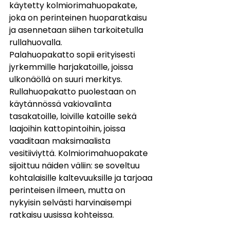
käytetty kolmiorimahuopakate, 
joka on perinteinen huoparatkaisu 
ja asennetaan siihen tarkoitetulla 
rullahuovalla.
Palahuopakatto sopii erityisesti 
jyrkemmille harjakatoille, joissa 
ulkonäöllä on suuri merkitys. 
Rullahuopakatto puolestaan on 
käytännössä vakiovalinta 
tasakatoille, loiville katoille sekä 
laajoihin kattopintoihin, joissa 
vaaditaan maksimaalista 
vesitiiviyttä. Kolmiorimahuopakate 
sijoittuu näiden väliin: se soveltuu 
kohtalaisille kaltevuuksille ja tarjoaa 
perinteisen ilmeen, mutta on 
nykyisin selvästi harvinaisempi 
ratkaisu uusissa kohteissa.