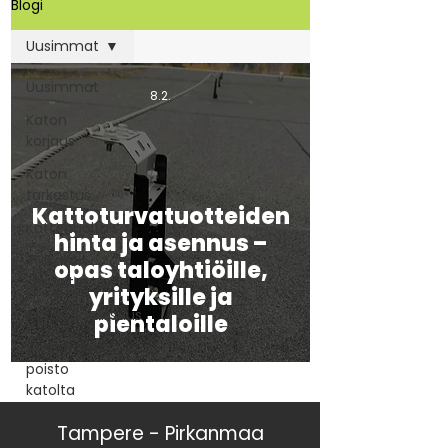
Blogi
Uusimmat
Uusimmat
8.2.
Katon
korjaus
Katon
tarkastus
Kattoturvatuotteiden
Kattohuolto
hinta ja asennus –
Tiilikaton
opas taloyhtiöille,
pinnoitus
yrityksille ja
Kattoturvallisuus
pientaloille
Sammaleen
poisto
katolta
Tampere - Pirkanmaa