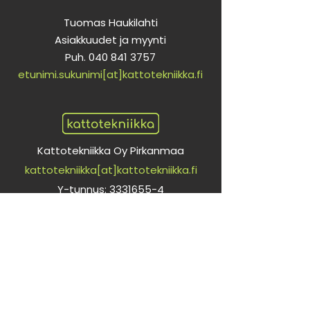
Tuomas Haukilahti
Asiakkuudet ja myynti
Puh.
040 841 3757
etunimi.sukunimi[at]kattotekniikka.fi
Kattotekniikka Oy Pirkanmaa
kattotekniikka[at]kattotekniikka.fi
Y-tunnus:
3331655-4